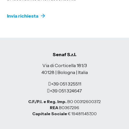
Senaf S.r.l.
Via di Corticella 181/3
40128 | Bologna | Italia
+39 051 325511
+39 051 324647
C.F./P.I. e Reg. Imp.
BO 00312600372
REA
BO367296
Capitale Sociale
€ 194.811.457,00