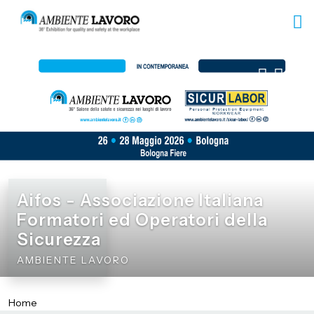
Aifos - Associazione Italiana
Formatori ed Operatori della
Sicurezza
AMBIENTE LAVORO
Home