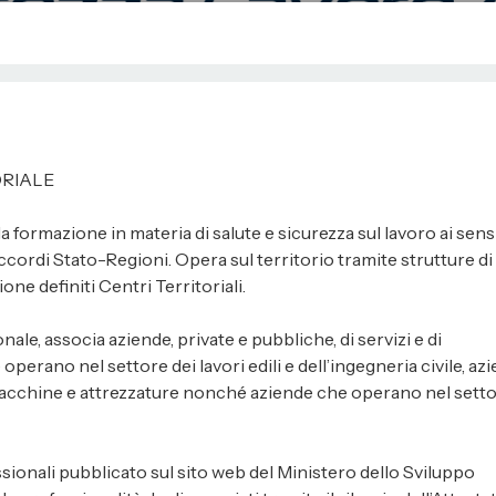
ORIALE
a formazione in materia di salute e sicurezza sul lavoro ai sens
i accordi Stato-Regioni. Opera sul territorio tramite strutture di
ne definiti Centri Territoriali.
nale, associa aziende, private e pubbliche, di servizi e di
perano nel settore dei lavori edili e dell’ingegneria civile, az
i macchine e attrezzature nonché aziende che operano nel sett
ssionali pubblicato sul sito web del Ministero dello Sviluppo