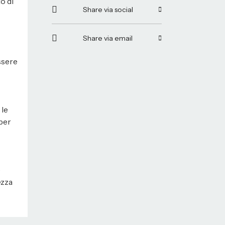
o di
Share via social
Share via email
ssere
 le
per
e
ezza