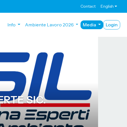
Contact
English
Info
Ambiente Lavoro 2026
Media
Login
ERTE SIC.