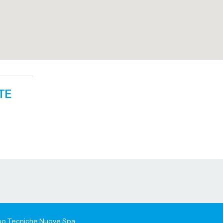
TE
uppo Tecniche Nuove Spa