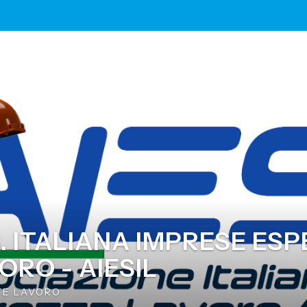
. ITALIANA IMPRESE ESP
ORO - AIESIL
TE LAVORO