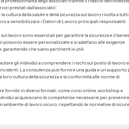
professionalità degli associati tramite il rilascio dell’Attestat
izi prestati dall’associato”.
a cultura della salute e della sicurezza sul lavoro rivolta a tutti
avoro e sensibilizzare i Datori di Lavoro principali responsabili
sul lavoro sono essenziali per garantire la sicurezza e il bene
zioni possono essere personalizzate e si adattano alle esigenze
, garantendo che siano pertinenti e utili.
utare gli individui a comprendere i rischi sul posto di lavoro e
incidenti. La consulenza può fornire una guida e un supporto 
 loro cultura della sicurezza e la conformità alle norme di
 fornite in diversi formati, come corsi online, workshop e
 individui acquisiscano le competenze necessarie per prevenir
un ambiente di lavoro sicuro, rispettando le normative di sicur