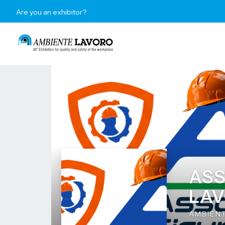
Are you an exhibitor?
ASS
LAV
AMBIEN