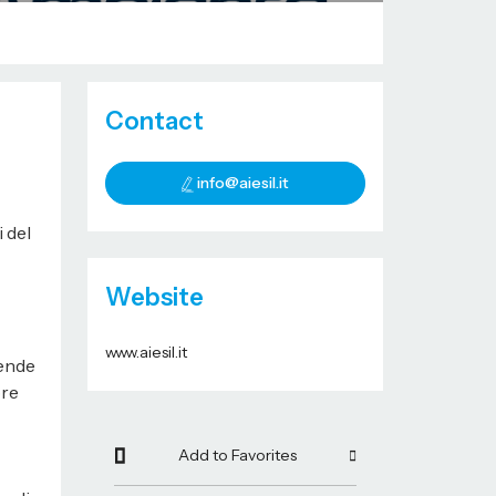
Contact
info@aiesil.it
i del
Website
www.aiesil.it
iende
ore
Add to Favorites