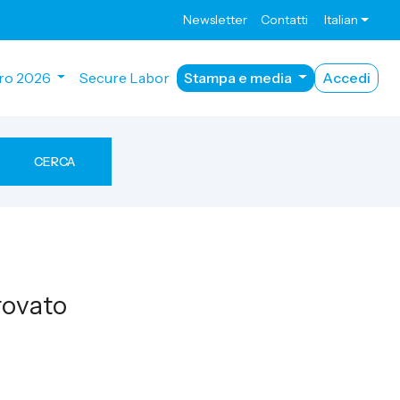
Newsletter
Contatti
Italian
ro 2026
Secure Labor
Stampa e media
Accedi
CERCA
rovato