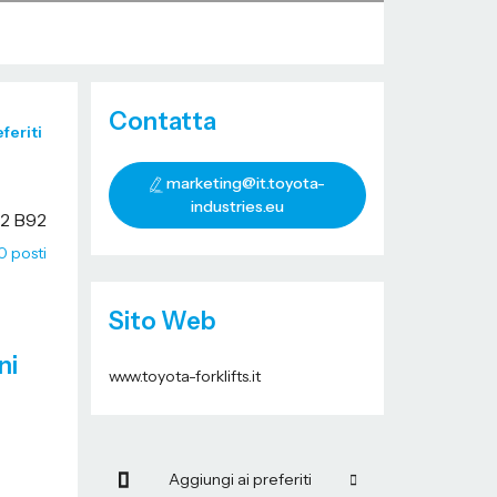
Contatta
feriti
marketing@it.toyota-
industries.eu
22 B92
0 posti
Sito Web
ni
www.toyota-forklifts.it
Aggiungi ai preferiti