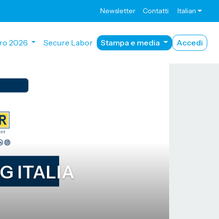
Newsletter
Contatti
Italian
ro 2026
Secure Labor
Stampa e media
Accedi
G ITALIA