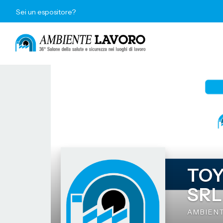
Sei un espositore?
TOY
SRL
AMBIEN