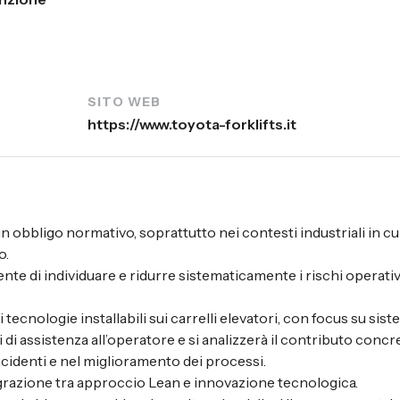
SITO WEB
https://www.toyota-forklifts.it
un obbligo normativo, soprattutto nei contesti industriali in cu
o.
te di individuare e ridurre sistematicamente i rischi operativ
tecnologie installabili sui carrelli elevatori, con focus su sist
i di assistenza all’operatore e si analizzerà il contributo concr
cidenti e nel miglioramento dei processi.
egrazione tra approccio Lean e innovazione tecnologica.