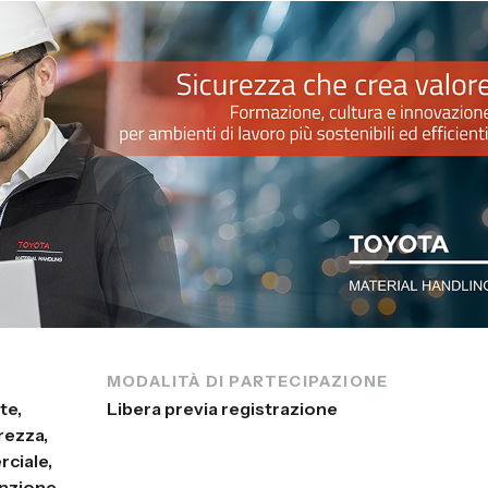
MODALITÀ DI PARTECIPAZIONE
te,
Libera previa registrazione
rezza,
rciale,
enzione