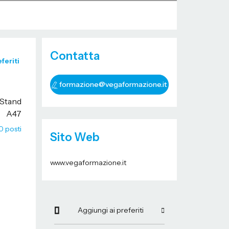
Contatta
feriti
formazione@vegaformazione.it
 Stand
A47
0 posti
Sito Web
www.vegaformazione.it
Aggiungi ai preferiti